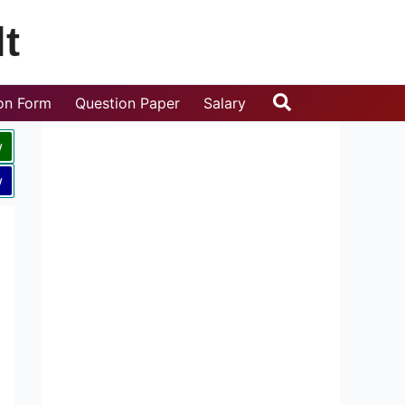
t
Search
ion Form
Question Paper
Salary
w
w