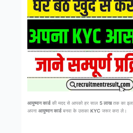
आयुष्मान कार्ड
की मदद से आपको हर साल
5 लाख
तक का इलाज
अपना
आयुष्मान कार्ड
बनवा के उसका
KYC
जरूर करा ले।