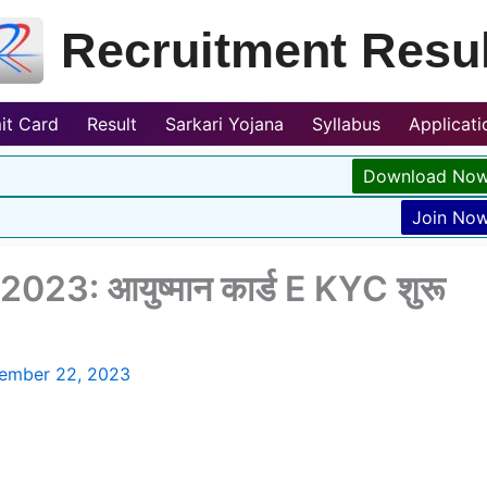
Recruitment Resul
it Card
Result
Sarkari Yojana
Syllabus
Applicat
Download No
Join No
3: आयुष्मान कार्ड E KYC शुरू
ember 22, 2023