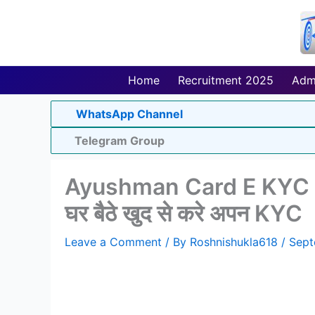
Skip
to
content
Home
Recruitment 2025
Adm
WhatsApp Channel
Telegram Group
Ayushman Card E KYC 202
घर बैठे खुद से करे अपन KYC
Leave a Comment
/ By
Roshnishukla618
/
Sept