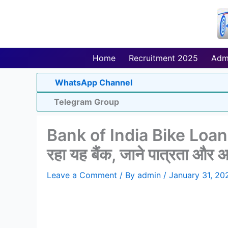
Skip
to
content
Home
Recruitment 2025
Adm
WhatsApp Channel
Telegram Group
Bank of India Bike Loan: ब
रहा यह बैंक, जाने पात्रता और आ
Leave a Comment
/ By
admin
/
January 31, 20