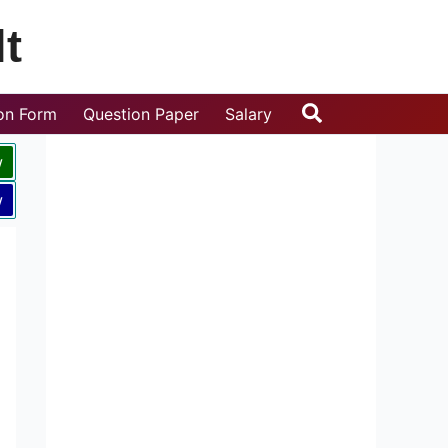
t
Search
ion Form
Question Paper
Salary
w
w