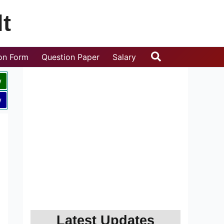
t
Search
ion Form
Question Paper
Salary
w
w
Latest Updates