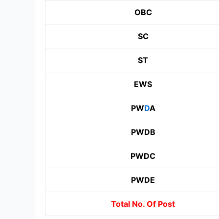
OBC
SC
ST
EWS
PW
D
A
PWDB
PWDC
PWDE
Total No. Of Post