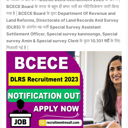
BCECE Board
के तरफ से बहुत हीं बम्पर भर्ती का नोटिफिकेशन जारी किया
गया है |
BCECE Board
के द्वारा
Department Of Revenue and
Land Reforms, Directorate of Land Records And Survey
(DLRS)
के अंतर्गत यह भर्ती
Special Survey Assistant
Settlement Officer, Special survey kannoongo, Special
survey Amin & Special survey Clerk
के कुल
10,101 पदों
के लिए
निकाली गई है |