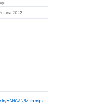
नजर
 Yojana 2022
nic.in/AANGAN/Main.aspx