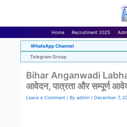
Skip
to
content
Home
Recruitment 2025
Adm
WhatsApp Channel
Telegram Group
Bihar Anganwadi Labha
आवेदन, पात्रता और सम्पूर्ण आवे
Leave a Comment
/ By
admin
/
December 7, 2