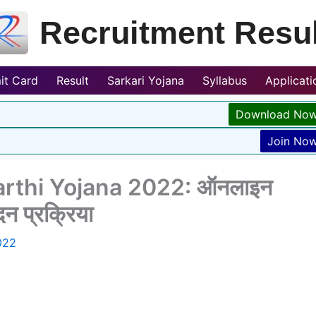
Recruitment Resul
it Card
Result
Sarkari Yojana
Syllabus
Applicat
Download No
Join No
rthi Yojana 2022: ऑनलाइन
दन प्रक्रिया
022