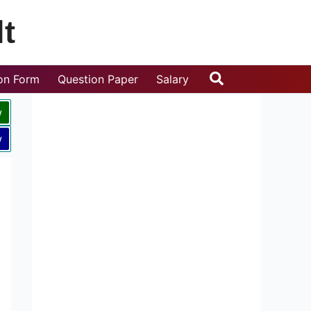
t
Search
ion Form
Question Paper
Salary
w
w