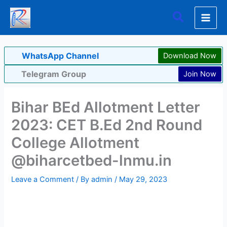
Skip
Search
to
content
WhatsApp Channel
Download Now
Telegram Group
Join Now
Bihar BEd Allotment Letter
2023: CET B.Ed 2nd Round
College Allotment
@biharcetbed-lnmu.in
Leave a Comment
/ By
admin
/
May 29, 2023