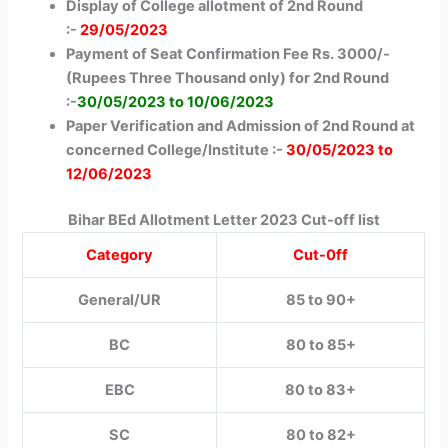
Display of College allotment of 2nd Round
:-
29/05/2023
Payment of Seat Confirmation Fee Rs. 3000/-
(Rupees Three Thousand only) for 2nd Round
:-
30/05/2023 to 10/06/2023
Paper Verification and Admission of 2nd Round at
concerned College/Institute :-
30/05/2023 to
12/06/2023
Bihar BEd Allotment Letter 2023 Cut-off list
Category
Cut-0ff
General/UR
85 to 90+
BC
80 to 85+
EBC
80 to 83+
SC
80 to 82+