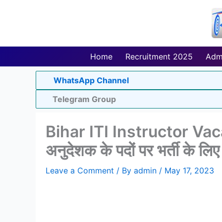
Skip
to
content
Home
Recruitment 2025
Adm
WhatsApp Channel
Telegram Group
Bihar ITI Instructor Vaca
अनुदेशक के पदों पर भर्ती के ल
Leave a Comment
/ By
admin
/
May 17, 2023