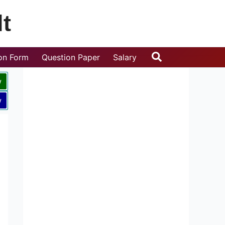
t
Search
ion Form
Question Paper
Salary
w
w