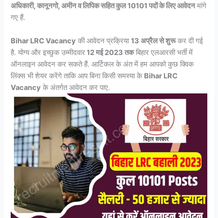
अधिकारी, कानूनगो, अमीन व लिपिक सहित कुल 10101 पदों के लिए आवेदन
मांगे
गए हैं.
Bihar LRC Vacancy
की आवेदन प्रक्रिया
13 अप्रैल से शुरू
कर दी गई
है. योग्य और इच्छुक उम्मीदवार
12 मई 2023 तक
बिहार एलआरसी भर्ती में
ऑनलाइन आवेदन कर सकते हैं. आर्टिकल के अंत में हम आपको कुछ क्विक
लिंक्स भी शेयर करेंगे ताकि आप बिना किसी समस्या के
Bihar LRC
Vacancy
के अंतर्गत आवेदन कर पाए.