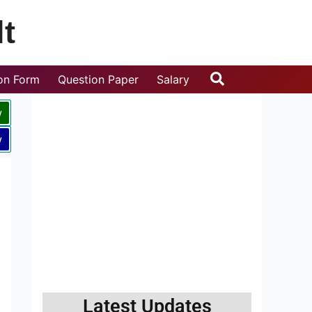
t
Search
ion Form
Question Paper
Salary
w
w
Latest Updates