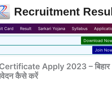
Recruitment Resul
it Card
Result
Sarkari Yojana
Syllabus
Applicat
Download No
Join No
Certificate Apply 2023 – बिहार
ेदन कैसे करें