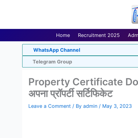
Skip
to
content
Home
Recruitment 2025
Adm
WhatsApp Channel
Telegram Group
Property Certificate Dow
अपना प्रॉपर्टी सर्टिफिकेट
Leave a Comment
/ By
admin
/
May 3, 2023