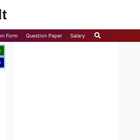
t
Search
ion Form
Question Paper
Salary
w
w