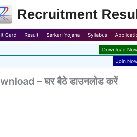
Recruitment Resul
it Card
Result
Sarkari Yojana
Syllabus
Applicat
Download No
Join No
nload – घर बैठे डाउनलोड करें