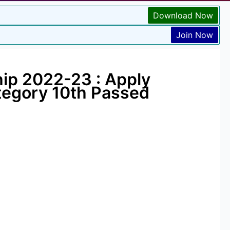
Download Now
Join Now
hip 2022-23 : Apply
tegory 10th Passed