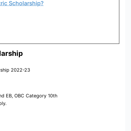
ric Scholarship?
larship
rship 2022-23
and EB, OBC Category 10th
ly.