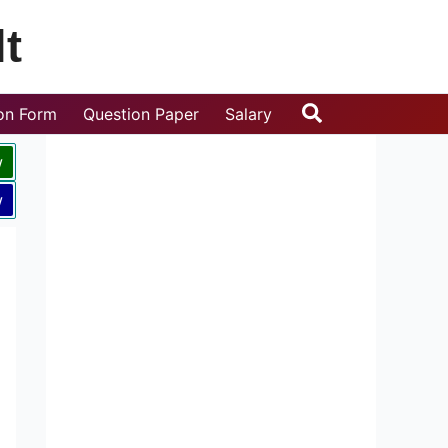
t
Search
ion Form
Question Paper
Salary
w
w