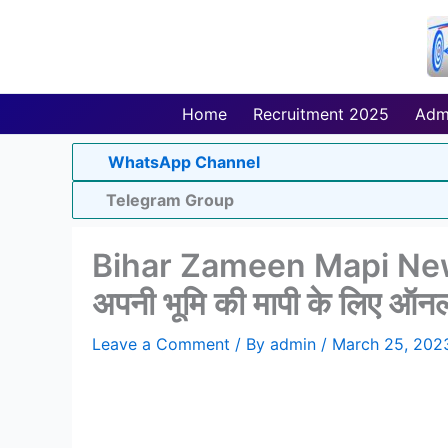
Skip
to
content
Home
Recruitment 2025
Adm
WhatsApp Channel
Telegram Group
Bihar Zameen Mapi New U
अपनी भूमि की मापी के लिए ऑ
Leave a Comment
/ By
admin
/
March 25, 202