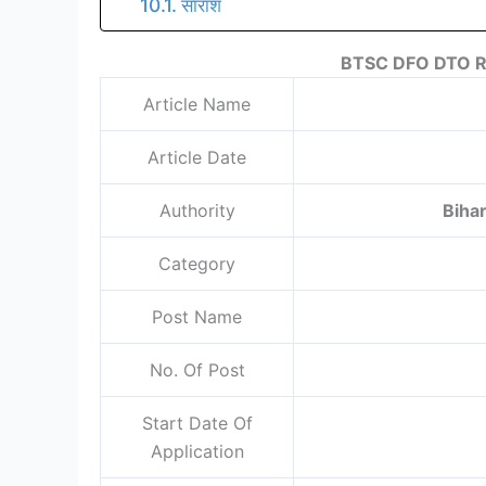
सारांश
BTSC DFO DTO Re
Article Name
Article Date
Authority
Biha
Category
Post Name
No. Of Post
Start Date Of
Application