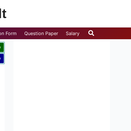
t
Search
ion Form
Question Paper
Salary
w
w