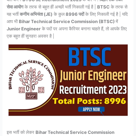
सेवा आयोग
के तरफ से बहुत हीं अच्छी भर्ती निकाली गई है |
BTSC
के तरफ से
यह भर्ती
कनीय अभियंता (JE)
के कुल
8996 पदों
के लिए निकाली गई है | यदि
आप भी
Bihar Technical Service Commission (BTSC)
में
Junior Engineer
के पदों पर अपना कैरियर बनाना चाहते हैं, तो आपके लिए
एक बहुत हीं सुनहरा अवसर है |
इस भर्ती को लेकर
Bihar Technical Service Commission