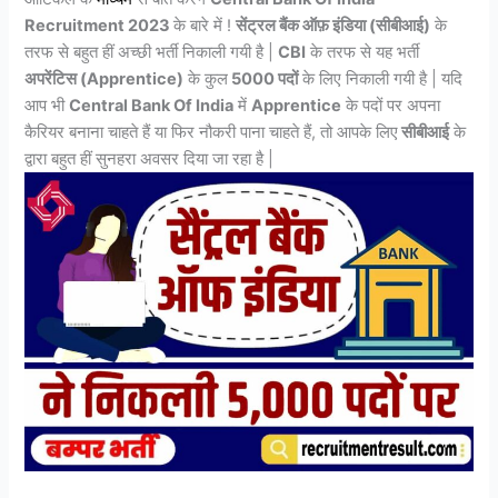
Recruitment 2023
के बारे में !
सेंट्रल बैंक ऑफ़ इंडिया (सीबीआई)
के
तरफ से बहुत हीं अच्छी भर्ती निकाली गयी है |
CBI
के तरफ से यह भर्ती
अपरेंटिस (Apprentice)
के कुल
5000 पदों
के लिए निकाली गयी है | यदि
आप भी
Central Bank Of India
में
Apprentice
के पदों पर अपना
कैरियर बनाना चाहते हैं या फिर नौकरी पाना चाहते हैं, तो आपके लिए
सीबीआई
के
द्वारा बहुत हीं सुनहरा अवसर दिया जा रहा है |