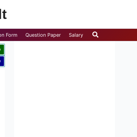
t
Search
ion Form
Question Paper
Salary
w
w