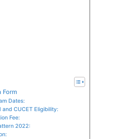
n Form
am Dates:
 and CUCET Eligibility:
ion Fee:
ttern 2022:
on: