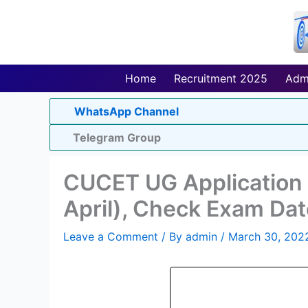
Skip
to
content
Home
Recruitment 2025
Adm
WhatsApp Channel
Telegram Group
CUCET UG Application
April), Check Exam Dates
Leave a Comment
/ By
admin
/
March 30, 202