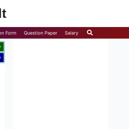
t
Search
ion Form
Question Paper
Salary
w
w