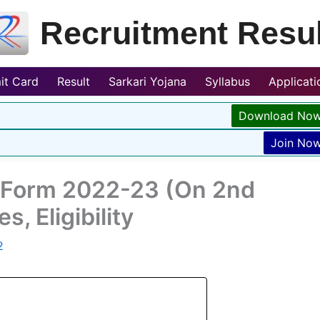
Recruitment Resul
it Card
Result
Sarkari Yojana
Syllabus
Applicat
Download No
Join No
 Form 2022-23 (On 2nd
, Eligibility
2