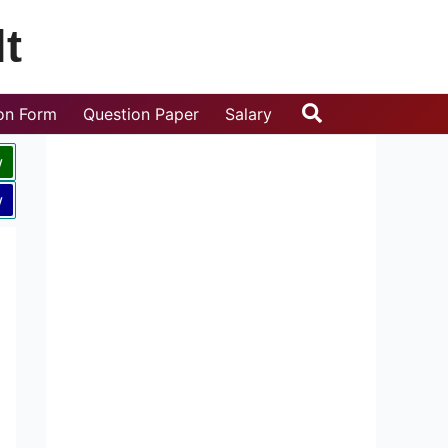
t
Search
ion Form
Question Paper
Salary
w
w