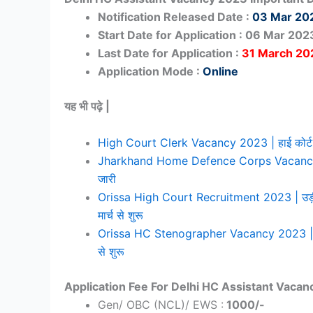
Notification Released Date :
03 Mar 20
Start Date for Application : 06 Mar 202
Last Date for Application :
31 March 20
Application Mode :
Online
यह भी पढ़े |
High Court Clerk Vacancy 2023 | हाई कोर्ट में 
Jharkhand Home Defence Corps Vacancy 2023 |
जारी
Orissa High Court Recruitment 2023 | उड़ीसा ह
मार्च से शुरू
Orissa HC Stenographer Vacancy 2023 | उड़ीसा हा
से शुरू
Application Fee For Delhi HC Assistant Vaca
Gen/ OBC (NCL)/ EWS :
1000/-