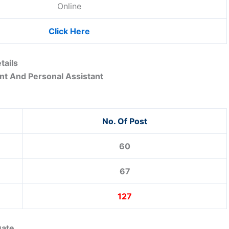
Online
Click Here
tails
nt And Personal Assistant
No. Of Post
60
67
127
Date