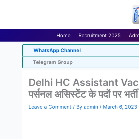
Skip
to
content
Home
Recruitment 2025
Adm
WhatsApp Channel
Telegram Group
Delhi HC Assistant Vacancy
पर्सनल असिस्टेंट के पदों पर भर्
Leave a Comment
/ By
admin
/
March 6, 2023