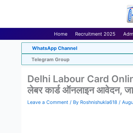
Skip
to
content
Home
Recruitment 2025
Adm
WhatsApp Channel
Telegram Group
Delhi Labour Card Onlin
लेबर कार्ड ऑनलाइन आवेदन, जान
Leave a Comment
/ By
Roshnishukla618
/
Augu