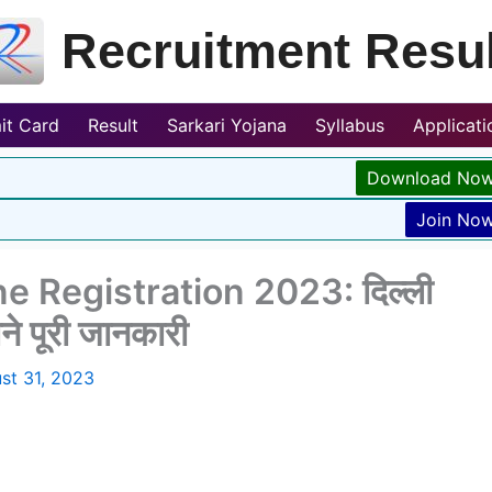
Recruitment Resul
it Card
Result
Sarkari Yojana
Syllabus
Applicat
Download No
Join No
e Registration 2023: दिल्ली
े पूरी जानकारी
st 31, 2023