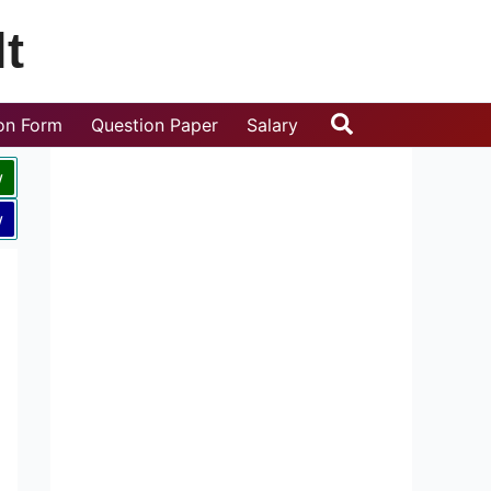
t
Search
ion Form
Question Paper
Salary
w
w