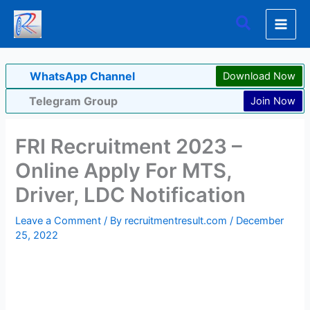
Skip
Search
to
content
WhatsApp Channel
Download Now
Telegram Group
Join Now
FRI Recruitment 2023 –
Online Apply For MTS,
Driver, LDC Notification
Leave a Comment
/ By
recruitmentresult.com
/
December
25, 2022