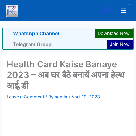
Skip
Search
to
content
WhatsApp Channel
Download Now
Telegram Group
Join Now
Health Card Kaise Banaye
2023 – अब घर बैठे बनायें अपना हेल्थ
आई.डी
Leave a Comment
/ By
admin
/
April 19, 2023