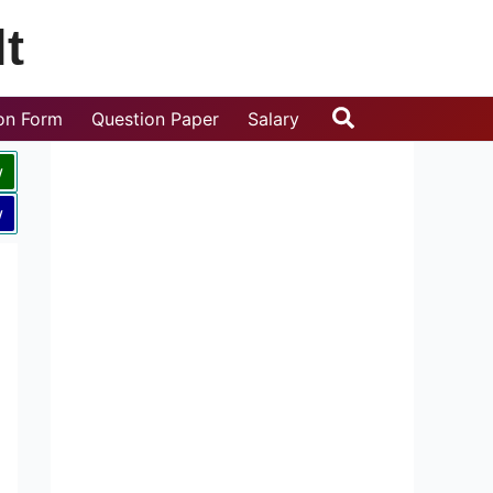
t
Search
ion Form
Question Paper
Salary
w
w