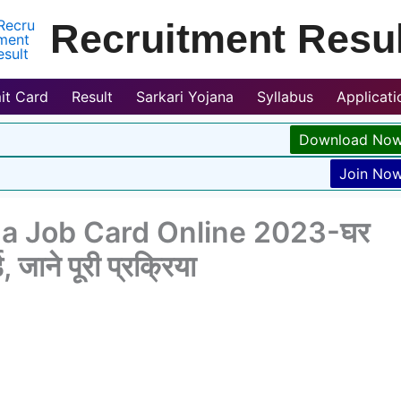
Recruitment Resul
it Card
Result
Sarkari Yojana
Syllabus
Applicat
Download No
Join No
ga Job Card Online 2023-घर
 जाने पूरी प्रक्रिया