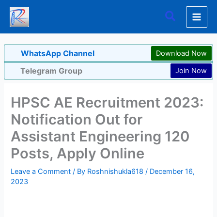
Skip
Search
to
content
WhatsApp Channel
Download Now
Telegram Group
Join Now
HPSC AE Recruitment 2023:
Notification Out for
Assistant Engineering 120
Posts, Apply Online
Leave a Comment
/ By
Roshnishukla618
/
December 16,
2023