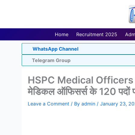
Skip
to
content
Home
Recruitment 2025
Adm
WhatsApp Channel
Telegram Group
HSPC Medical Officers R
मेडिकल ऑफिसर्स के 120 पदों प
Leave a Comment
/ By
admin
/
January 23, 2