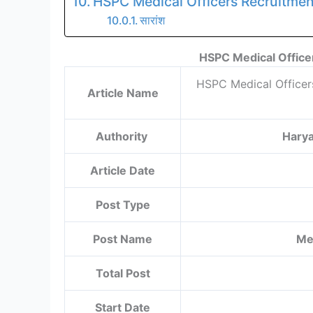
HSPC Medical Officers Recruitmen
सारांश
HSPC Medical Office
HSPC Medical Officers R
Article Name
Authority
Harya
Article Date
Post Type
Post Name
Me
Total Post
Start Date