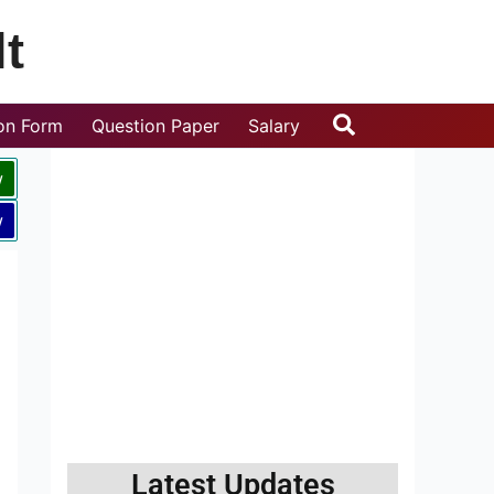
t
Search
ion Form
Question Paper
Salary
w
w
Latest Updates