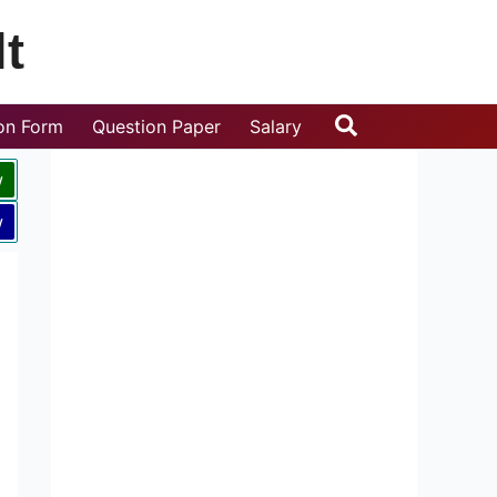
t
Search
ion Form
Question Paper
Salary
w
w