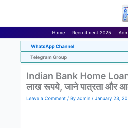
Skip
to
content
Home
Recruitment 2025
Adm
WhatsApp Channel
Telegram Group
Indian Bank Home Loan: घर
लाख रूपये, जाने पात्रता और आव
Leave a Comment
/ By
admin
/
January 23, 2