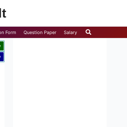
t
Search
ion Form
Question Paper
Salary
w
w