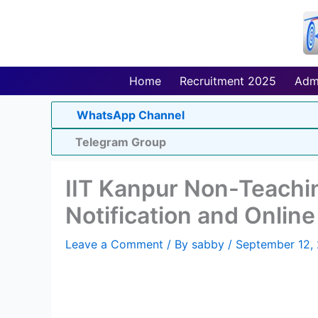
Skip
to
content
Home
Recruitment 2025
Adm
WhatsApp Channel
Telegram Group
IIT Kanpur Non-Teachi
Notification and Onlin
Leave a Comment
/ By
sabby
/
September 12,