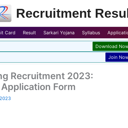
Recruitment Resul
it Card
Result
Sarkari Yojana
Syllabus
Applicat
Download No
Join No
ng Recruitment 2023:
e Application Form
 2023