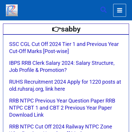
Skip
Search
to
content
👉
sabby
Page
Page
SSC CGL Cut Off 2024 Tier 1 and Previous Year
Cut-Off Marks [Post-wise]
IBPS RRB Clerk Salary 2024: Salary Structure,
Job Profile & Promotion?
RUHS Recruitment 2024 Apply for 1220 posts at
old.ruhsraj.org, link here
RRB NTPC Previous Year Question Paper RRB
NTPC CBT 1 and CBT 2 Previous Year Paper
Download Link
RRB NTPC Cut Off 2024 Railway NTPC Zone