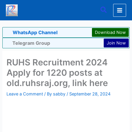
Skip
Search
to
content
WhatsApp Channel
Download Now
Telegram Group
Join Now
RUHS Recruitment 2024
Apply for 1220 posts at
old.ruhsraj.org, link here
Leave a Comment
/ By
sabby
/
September 28, 2024