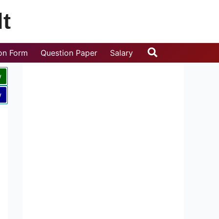
t
Search
ion Form
Question Paper
Salary
w
w