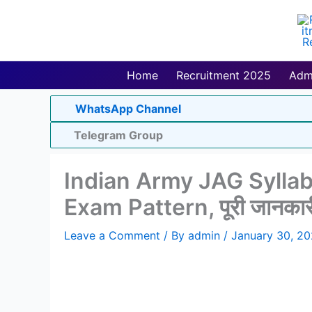
Skip
to
content
Home
Recruitment 2025
Adm
WhatsApp Channel
Telegram Group
Indian Army JAG Sylla
Exam Pattern, पूरी जानकारी ह
Leave a Comment
/ By
admin
/
January 30, 2