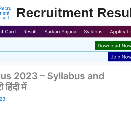
Recruitment Resul
it Card
Result
Sarkari Yojana
Syllabus
Applicat
Download No
Join No
bus 2023 – Syllabus and
िंदी में
023