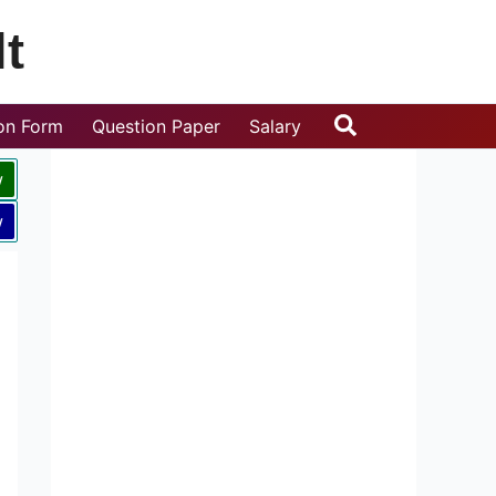
t
Search
ion Form
Question Paper
Salary
w
w