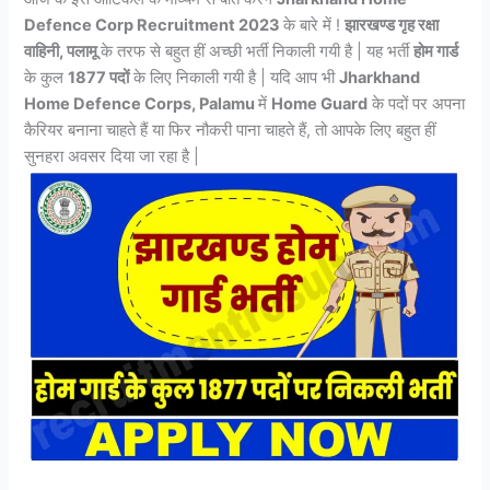
Defence Corp Recruitment 2023
के बारे में !
झारखण्ड गृह रक्षा
वाहिनी, पलामू
के तरफ से बहुत हीं अच्छी भर्ती निकाली गयी है | यह भर्ती
होम गार्ड
के कुल
1877 पदों
के लिए निकाली गयी है | यदि आप भी
Jharkhand
Home Defence Corps, Palamu
में
Home Guard
के पदों पर अपना
कैरियर बनाना चाहते हैं या फिर नौकरी पाना चाहते हैं, तो आपके लिए बहुत हीं
सुनहरा अवसर दिया जा रहा है |