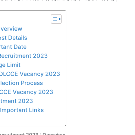
Overview
t Details
tant Date
Recruitment 2023
e Limit
 JDLCCE Vacancy 2023
ection Process
LCCE Vacancy 2023
itment 2023
Important Links
cruitment 2023 : Overview