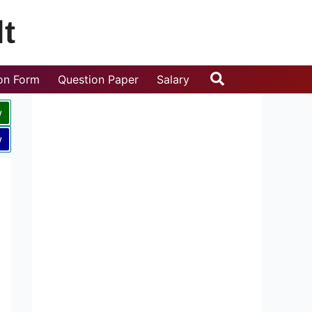
t
Search
ion Form
Question Paper
Salary
w
w