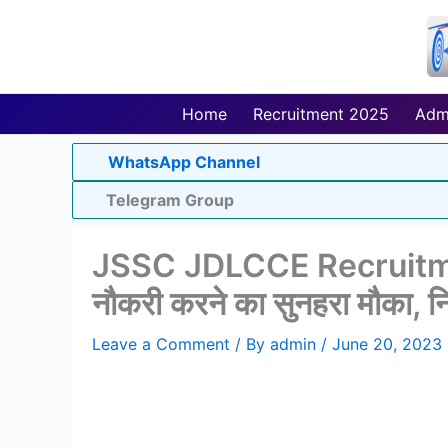
Skip
to
content
Home
Recruitment 2025
Adm
WhatsApp Channel
Telegram Group
JSSC JDLCCE Recruitment
नौकरी करने का सुनहरा मौका, न
Leave a Comment
/ By
admin
/
June 20, 2023