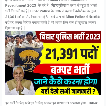
Recruitment 2023
के बारे में |
बिहार पुलिस
के तरफ से बहुत हीं अच्छी
भर्ती निकाली गई है |
Bihar Police
के तरफ से यह भर्ती
कांस्टेबल
के कुल
21,391 पदों
के लिए निकाली गई है | यदि आप भी
Bihar Police
में
सिपाही
के
पदों पर अपना कैरियर बनाना चाहते हैं, तो आपके लिए बहुत हीं सुनहरा अवसर
दिया जा रहा है |
इस भर्ती के लिए आवेदन के लिए ऑनलाइन माध्यम को अपनाना होगा |
Bihar