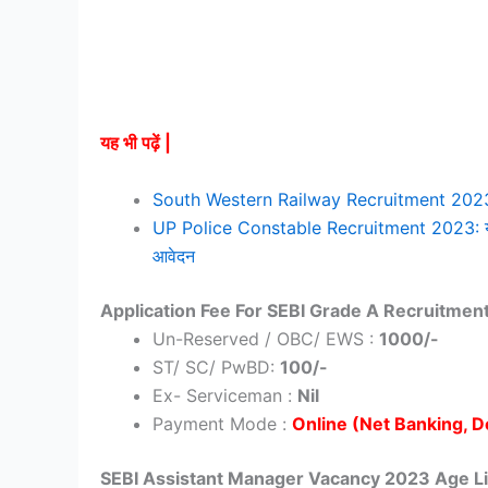
यह भी पढ़ें |
South Western Railway Recruitment 2023: साउथ वेस
UP Police Constable Recruitment 2023: यूपी पुल
आवेदन
Application Fee For SEBI Grade A Recruitmen
Un-Reserved / OBC/ EWS :
1000/-
ST/ SC/ PwBD:
100/-
Ex- Serviceman :
Nil
Payment Mode :
Online (Net Banking, D
SEBI Assistant Manager Vacancy 2023 Age Li