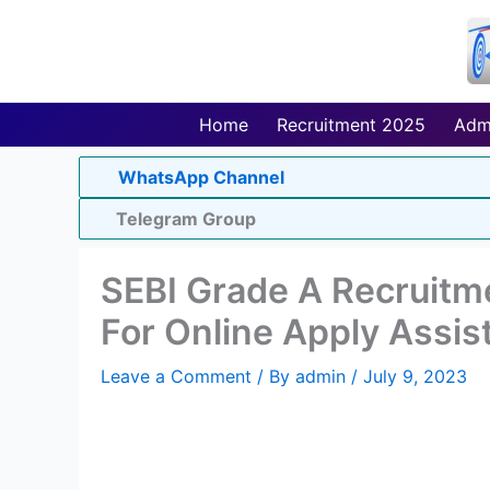
Skip
to
content
Home
Recruitment 2025
Adm
WhatsApp Channel
Telegram Group
SEBI Grade A Recruitme
For Online Apply Assi
Leave a Comment
/ By
admin
/
July 9, 2023