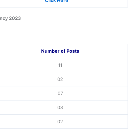
Click Here
ancy 2023
Number of Posts
11
02
07
03
02