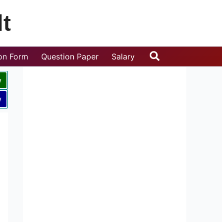
t
Search
ion Form
Question Paper
Salary
w
w