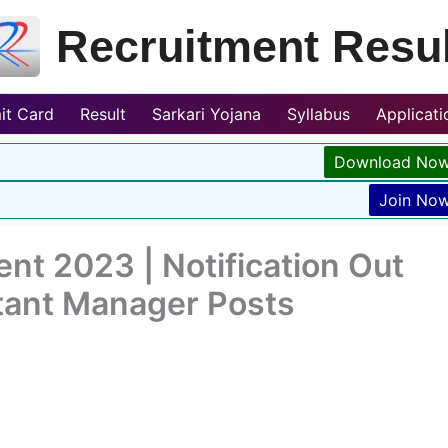
Recruitment Resul
it Card
Result
Sarkari Yojana
Syllabus
Applicat
Download No
Join No
nt 2023 | Notification Out
stant Manager Posts