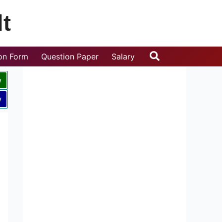
t
Search
ion Form
Question Paper
Salary
w
w