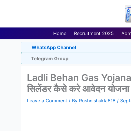
Skip
to
content
Home
Recruitment 2025
Adm
WhatsApp Channel
Telegram Group
Ladli Behan Gas Yojana 2
सिलेंडर कैसे करे आवेदन योजना 
Leave a Comment
/ By
Roshnishukla618
/
Sept