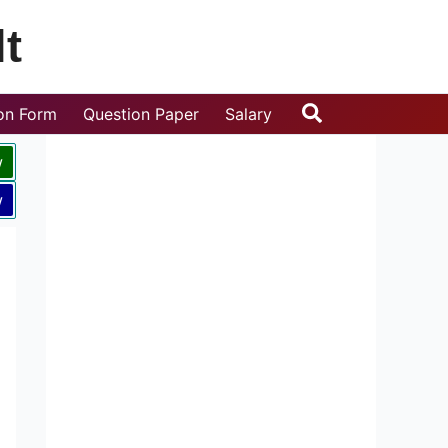
t
Search
ion Form
Question Paper
Salary
w
w