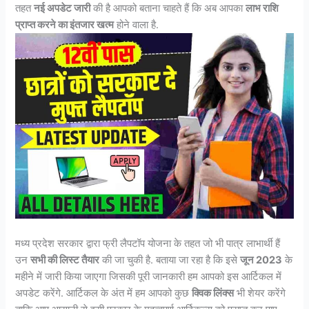
तहत
नई अपडेट जारी
की है आपको बताना चाहते हैं कि अब आपका
लाभ राशि
प्राप्त करने का इंतजार खत्म
होने वाला है.
मध्य प्रदेश सरकार द्वारा फ्री लैपटॉप योजना के तहत जो भी पात्र लाभार्थी हैं
उन
सभी की लिस्ट तैयार
की जा चुकी है. बताया जा रहा है कि इसे
जून 2023
के
महीने में जारी किया जाएगा जिसकी पूरी जानकारी हम आपको इस आर्टिकल में
अपडेट करेंगे. आर्टिकल के अंत में हम आपको कुछ
क्विक लिंक्स
भी शेयर करेंगे