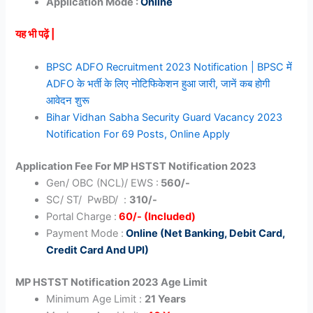
Application Mode :
Online
यह भी पढ़ें |
BPSC ADFO Recruitment 2023 Notification | BPSC में
ADFO के भर्ती के लिए नोटिफिकेशन हुआ जारी, जानें कब होगी
आवेदन शुरू
Bihar Vidhan Sabha Security Guard Vacancy 2023
Notification For 69 Posts, Online Apply
Application Fee For
MP HSTST Notification 2023
Gen/ OBC (NCL)/ EWS :
560/-
SC/ ST/ PwBD/ :
310/-
Portal Charge :
60/- (Included)
Payment Mode :
Online (Net Banking, Debit Card,
Credit Card And UPI)
MP HSTST Notification 2023
Age Limit
Minimum Age Limit :
21 Years