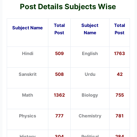
Post Details Subjects Wise
Total
Subject
Total
Subject Name
Post
Name
Post
Hindi
509
English
1763
Sanskrit
508
Urdu
42
Math
1362
Biology
755
Physics
777
Chemistry
781
History
304
Political
284