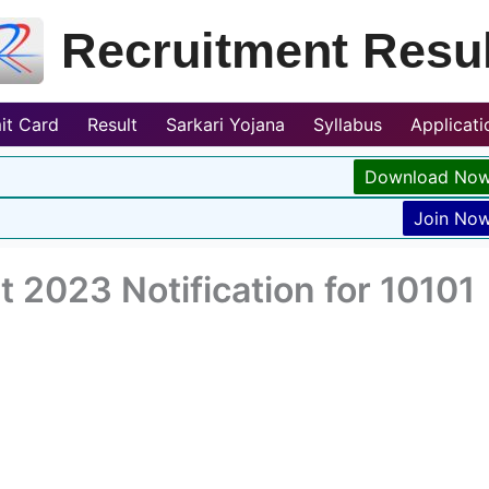
Recruitment Resul
it Card
Result
Sarkari Yojana
Syllabus
Applicat
Download No
Join No
 2023 Notification for 10101