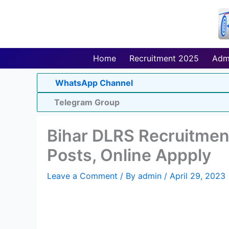
Skip
to
content
Home
Recruitment 2025
Adm
WhatsApp Channel
Telegram Group
Bihar DLRS Recruitment
Posts, Online Appply
Leave a Comment
/ By
admin
/
April 29, 2023