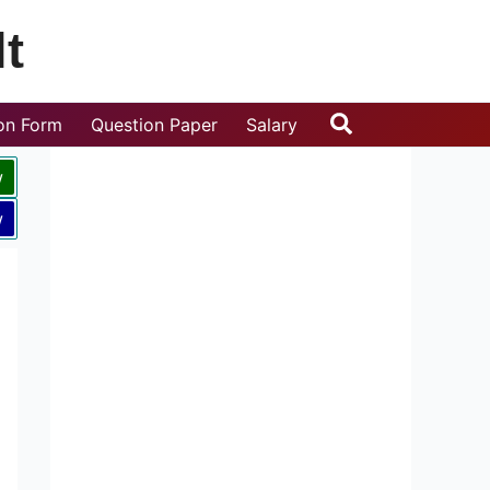
t
Search
ion Form
Question Paper
Salary
w
w