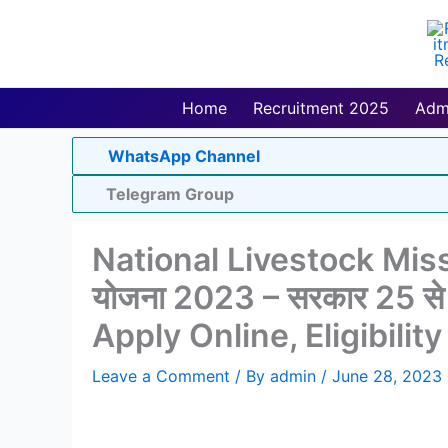
Skip
to
content
Home
Recruitment 2025
Adm
WhatsApp Channel
Telegram Group
National Livestock Missi
योजना 2023 – सरकार 25 से 5
Apply Online, Eligibili
Leave a Comment
/ By
admin
/
June 28, 2023