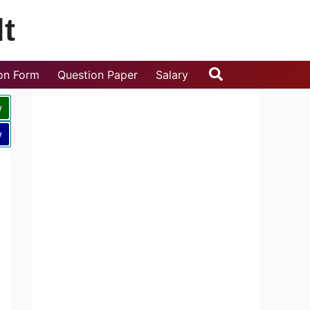
t
Search
ion Form
Question Paper
Salary
w
w