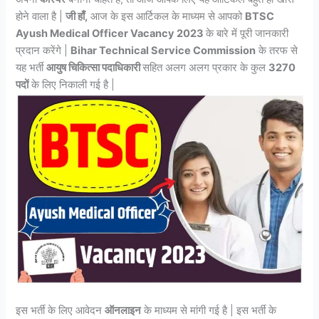
होने वाला है |
जी हाँ,
आज के इस आर्टिकल के माध्यम से आपको
BTSC
Ayush Medical Officer Vacancy 2023
के बारे में पूरी जानकारी
प्रदान करेंगे |
Bihar Technical Service Commission
के तरफ से
यह भर्ती
आयुष चिकित्सा पदाधिकारी
सहित अलग अलग प्रकार के कुल
3270
पदों
के लिए निकाली गई है |
इस भर्ती के लिए आवेदन
ऑनलाइन
के माध्यम से मांगी गई है | इस भर्ती के