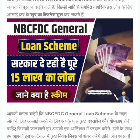
जानकारी प्रदान करने वाले हैं.
पिछड़ी जाति से संबंधित नागरिक
इस लोन के लिए
अप्लाई कर के
खुद का बिजनेस शुरू
कर सकते हैं.
आपको बताना चाहेंगे कि
NBCFDC General Loan Scheme
के तहत
लोन के लिए अप्लाई करने के लिए आपके पास कुछ
दस्तावेज और योग्यताएं
होनी
चाहिए जिसकी जानकारी हम आपको इस आर्टिकल में प्रदान करेंगे. इसी के साथ
हम आपको इस आर्टिकल में कुछ
क्विक लिंक्स
भी शेयर करेंगे ताकि आप आसानी