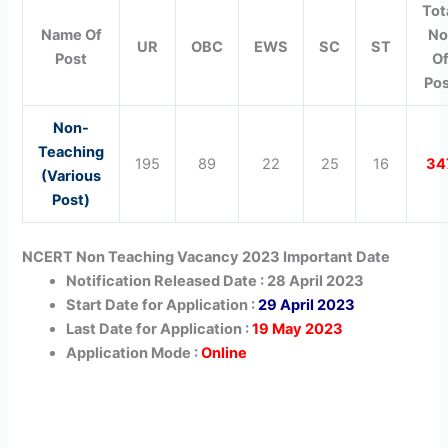
Tot
Name Of
No
UR
OBC
EWS
SC
ST
Post
O
Po
Non-
Teaching
195
89
22
25
16
34
(Various
Post)
NCERT Non Teaching Vacancy 2023 Important Date
Notification Released Date : 28 April 2023
Start Date for Application :
29 April 2023
Last Date for Application :
19 May 2023
Application Mode :
Online