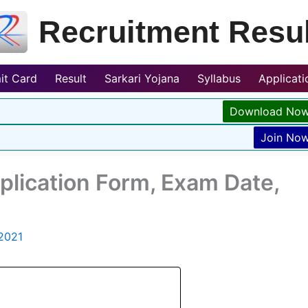
Recruitment Resul
it Card
Result
Sarkari Yojana
Syllabus
Applicat
Download No
Join No
ication Form, Exam Date,
2021