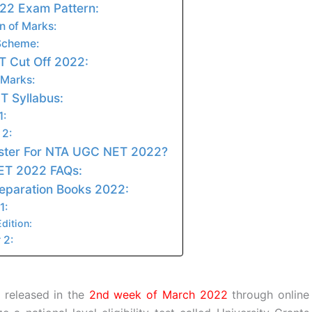
2 Exam Pattern:
on of Marks:
Scheme:
 Cut Off 2022:
 Marks:
 Syllabus:
1:
 2:
ster For NTA UGC NET 2022?
T 2022 FAQs:
paration Books 2022:
1:
Edition:
 2:
 released in the
2nd week of March 2022
through online