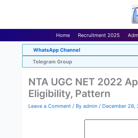
Skip
to
content
Home
Recruitment 2025
Adm
WhatsApp Channel
Telegram Group
NTA UGC NET 2022 Appl
Eligibility, Pattern
Leave a Comment
/ By
admin
/
December 28, 