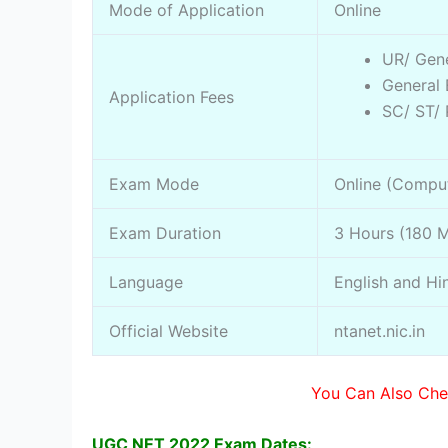
Mode of Application
Online
UR/ Gene
General
Application Fees
SC/ ST/
Exam Mode
Online (Compu
Exam Duration
3 Hours (180 M
Language
English and Hi
Official Website
ntanet.nic.in
You Can Also Ch
UGC NET 2022 Exam Dates: