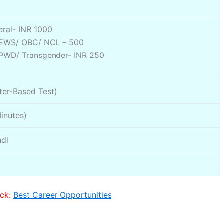
ral- INR 1000
 EWS/ OBC/ NCL – 500
 PWD/ Transgender- INR 250
ter-Based Test)
inutes)
ndi
eck:
Best Career Opportunities