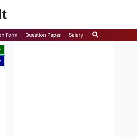
t
Search
ion Form
Question Paper
Salary
w
w