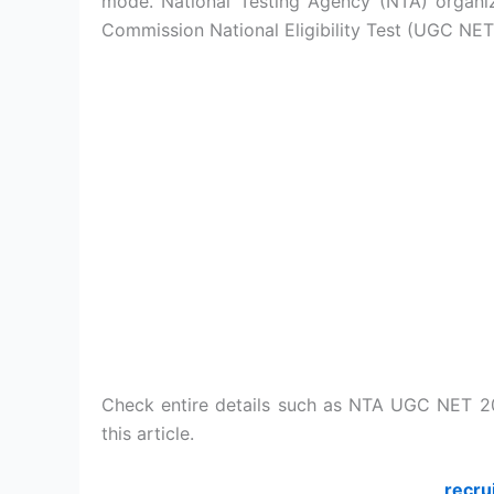
mode. National Testing Agency (NTA) organize 
Commission National Eligibility Test (UGC NET 
Check entire details such as NTA UGC NET 202
this article.
recru