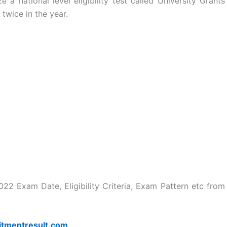
a national level eligibility test called University Grants
twice in the year.
2 Exam Date, Eligibility Criteria, Exam Pattern etc from
itmentresult.com