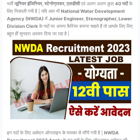
भर्ती
जूनियर इंजिनियर, स्टेनोग्राफर, एलडीसी
एवं अलग अलग कुल
40 पदों
के
लिए निकाली गयी है | यदि आप भी
National Water Development
Agency (NWDA)
में
Junior Engineer, Stenographer, Lower
Division Clerk
के पदों पर अपना कैरियर बनाना चाहते हैं तो आपके लिए लिए
बहुत हीं सुनहरा अवसर दिया जा रहा है |
इन पदों के लिए आवेदन ऑनलाइन के माध्यम से माँगी गयी है |
NWDA