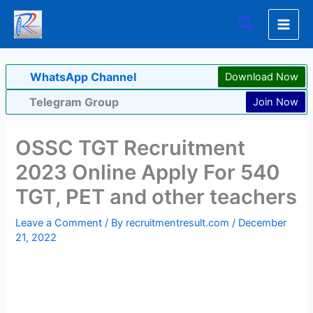
Skip
Search
to
content
WhatsApp Channel
Download Now
Telegram Group
Join Now
OSSC TGT Recruitment
2023 Online Apply For 540
TGT, PET and other teachers
Leave a Comment
/ By
recruitmentresult.com
/
December
21, 2022