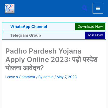
Skip
Search
to
content
WhatsApp Channel
Download Now
Telegram Group
Join Now
Padho Pardesh Yojana
Apply Online 2023: पढ़ो परदेश
योजना आवेदन?
Leave a Comment
/ By
admin
/
May 7, 2023