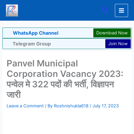
Skip
Search
to
content
WhatsApp Channel
Download Now
Telegram Group
Join Now
Panvel Municipal
Corporation Vacancy 2023:
पन्वेल मे 322 पदों की भर्ती, विज्ञापन
जारी
Leave a Comment
/ By
Roshnishukla618
/
July 17, 2023