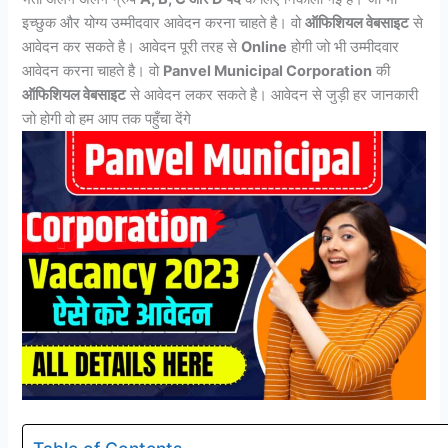
इच्छुक और योग्य उम्मीदवार आवेदन करना चाहते है। वो
ऑफिशियल वेबसाइट
से
आवेदन कर सकते है। आवेदन पूरी तरह से
Online
होगी जो भी उम्मीदवार
आवेदन करना चाहते है। वो
Panvel Municipal Corporation
की
ऑफिशियल वेबसाइट
से आवेदन लकर सकते है। आवेदन से जुड़ी हर जानकारी
जो होगी वो हम आप तक पहुँचा देंगे
Table of Contents -