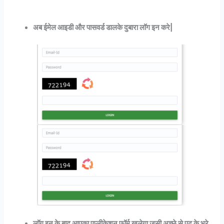
अब ईमेल आइडी और पासवर्ड डालके दुबारा लॉग इन करे|
लॉग इन के बाद आपका एप्लीकेशन फॉर्म खुलेगा जसी अच्छे से पढ़ के भरे