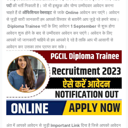
पदों
की भर्ती निकाली है। जो भी इच्छुक और योग्य उम्मीदवार आवेदन करना
चाहते हैं वो
ऑफिशियल वेबसाइट
से जाके
Online
आवेदन कर पाएंगे। आवेदन
से जुड़ी सारी जानकारी हम आपको विस्तार से बतायेंगे आप जुड़े रहे हमारे साथ।
Diploma Trainee
पदों के लिए आवेदन
1 September
से शुरू होगा
आवेदन शुरू होने के बाद से उम्मीदवार आवेदन कर पाएंगे। आवेदन के लिए
आपको जो जानकारी चाहिये वो हम आपको दे रहे है ताकि आप भी आसानी से
आवेदन कर उसका लाभ प्राप्त कर सके।
अंत में आपको आवेदन से जुड़ी
Important Link
दिया है जिसे आपको आवेदन