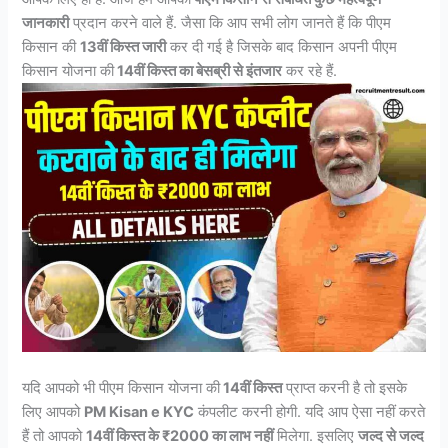
जानकारी
प्रदान करने वाले हैं. जैसा कि आप सभी लोग जानते हैं कि पीएम
किसान की
13वीं किस्त जारी
कर दी गई है जिसके बाद किसान अपनी पीएम
किसान योजना की
14वीं किस्त का बेसब्री से इंतजार
कर रहे हैं.
यदि आपको भी पीएम किसान योजना की
14वीं किस्त
प्राप्त करनी है तो इसके
लिए आपको
PM Kisan e KYC
कंपलीट करनी होगी. यदि आप ऐसा नहीं करते
हैं तो आपको
14वीं किस्त के ₹2000 का लाभ नहीं
मिलेगा. इसलिए
जल्द से जल्द